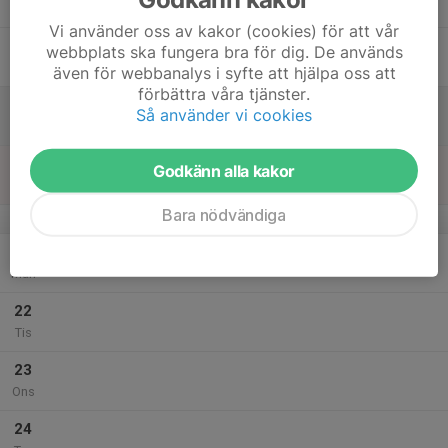
Tor
Vi använder oss av kakor (cookies) för att vår
18
webbplats ska fungera bra för dig. De används
Fre
även för webbanalys i syfte att hjälpa oss att
förbättra våra tjänster.
19
Så använder vi cookies
Lör
20
Godkänn alla kakor
Sön
Bara nödvändiga
v.39
21
Mån
22
Tis
23
Ons
24