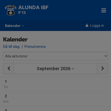
ALUNDA IBF
P 13
Logga in
Kalender
Kalender
Gå till idag
|
Prenumerera
September 2026
1
Tis
2
Ons
3