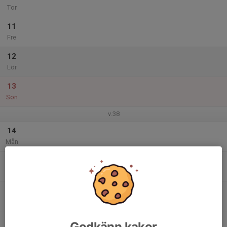
Tor
11
Fre
12
Lör
13
Sön
v.38
14
Mån
15
Tis
16
Ons
17
Godkänn kakor