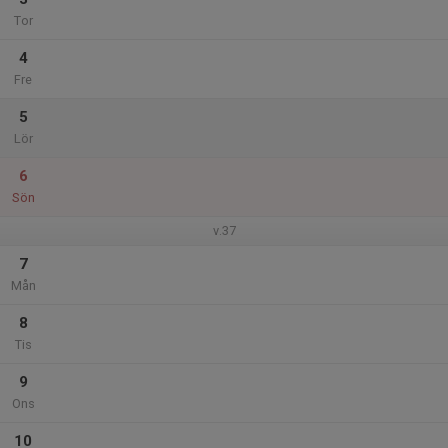
Tor
4
Fre
5
Lör
6
Sön
v.37
7
Mån
8
Tis
9
Ons
10