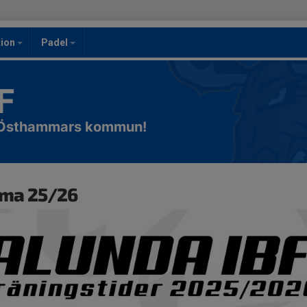
ion
Padel
F
i Östhammars kommun!
ma 25/26