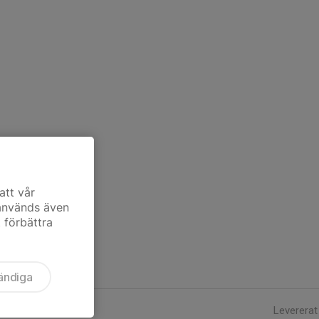
att vår
 används även
t förbättra
ändiga
Levererat